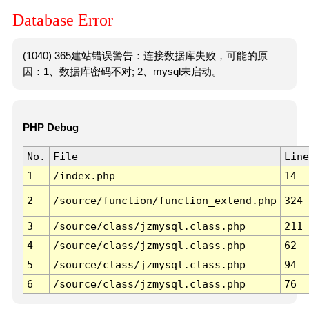
Database Error
(1040) 365建站错误警告：连接数据库失败，可能的原
因：1、数据库密码不对; 2、mysql未启动。
PHP Debug
No.
File
Line
1
/index.php
14
2
/source/function/function_extend.php
324
3
/source/class/jzmysql.class.php
211
4
/source/class/jzmysql.class.php
62
5
/source/class/jzmysql.class.php
94
6
/source/class/jzmysql.class.php
76