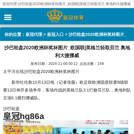
皇冠代理-沙巴轮盘2020欧洲杯奖杯图片_欧国联|英格兰轻取芬兰 奥地利大捷挪威
你的位置：
皇冠代理
>
皇冠入口
> 沙巴轮盘2020欧洲杯奖杯图片_
沙巴轮盘2020欧洲杯奖杯图片_欧国联|英格兰轻取芬兰 奥地
欧国联|英格兰轻取芬兰 奥地利大捷挪威
利大捷挪威
发布日期：2024-11-06 00:12 点击次数：159
太平洋在线
沙巴轮盘2020欧洲杯奖杯图片
新华社伦敦10月13日电（记者张薇）欧足联欧洲国度联赛B级联
赛13日伸开多场争夺，客场作战的英格兰队3:1打败芬兰队，奥地利队
主场5:1横扫挪威队。
沙巴轮盘
皇冠hg86a