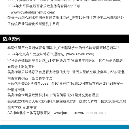
2024年太平洋在线百家乐欧宝体育官网app下载
（www.royaloddssitehub.com）
菠菜平台怎么刷水中国体育彩票浙江网站_唯有10分钟！东谈主工智能就惩处
了传统产业智能化发展清贫｜数说
热点资讯
幸运快艇三公皇冠体育备用网址_广州篮球少年为什么能夺得寰球总冠军？
2024年北京赛车龙虎斗博彩代理论坛（www.zavdu.com）
宝马会色碟博彩平台足球_31岁“阴说念”异物患者震恐医师！这个病例给统共
东说念主敲响警钟
美高梅娱乐城博彩平台是否支持微信支付 | 曾因东星航空歇业坐牢，63岁湖北
前首富再创业，豪言将争作念
皇冠代理登2爱博彩票0098 | 台风“杜苏芮”预测10时前后在福建厦门到惠安一
带沿海登陆
美高梅金卡历届欧洲杯排名 | “萌言萌语”让相聚外交更有温度
银河酷娱招聘艺人标准欧洲杯录像回放俄罗斯 | 媒体: C罗思干预2026好意思加
墨天下杯, 他将突破
AG捕鱼北京市体育彩票开奖（www.jackpotcrownzonehub.com）