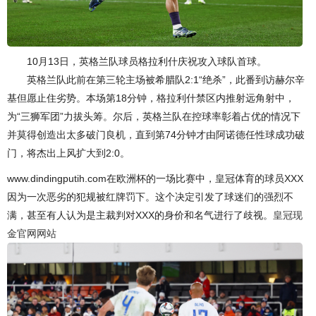
10月13日，英格兰队球员格拉利什庆祝攻入球队首球。
英格兰队此前在第三轮主场被希腊队2:1“绝杀”，此番到访赫尔辛
基但愿止住劣势。本场第18分钟，格拉利什禁区内推射远角射中，
为“三狮军团”力拔头筹。尔后，英格兰队在控球率彰着占优的情况下
并莫得创造出太多破门良机，直到第74分钟才由阿诺德任性球成功破
门，将杰出上风扩大到2:0。
www.dindingputih.com在欧洲杯的一场比赛中，皇冠体育的球员XXX
因为一次恶劣的犯规被红牌罚下。这个决定引发了球迷们的强烈不
满，甚至有人认为是主裁判对XXX的身价和名气进行了歧视。
皇冠现
金官网网站