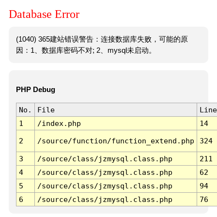
Database Error
(1040) 365建站错误警告：连接数据库失败，可能的原
因：1、数据库密码不对; 2、mysql未启动。
PHP Debug
No.
File
Line
1
/index.php
14
2
/source/function/function_extend.php
324
3
/source/class/jzmysql.class.php
211
4
/source/class/jzmysql.class.php
62
5
/source/class/jzmysql.class.php
94
6
/source/class/jzmysql.class.php
76