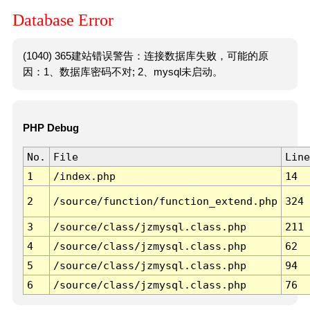
Database Error
(1040) 365建站错误警告：连接数据库失败，可能的原
因：1、数据库密码不对; 2、mysql未启动。
PHP Debug
No.
File
Line
1
/index.php
14
2
/source/function/function_extend.php
324
3
/source/class/jzmysql.class.php
211
4
/source/class/jzmysql.class.php
62
5
/source/class/jzmysql.class.php
94
6
/source/class/jzmysql.class.php
76