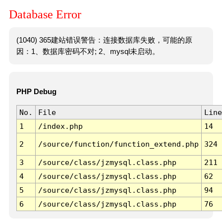
Database Error
(1040) 365建站错误警告：连接数据库失败，可能的原
因：1、数据库密码不对; 2、mysql未启动。
PHP Debug
No.
File
Line
1
/index.php
14
2
/source/function/function_extend.php
324
3
/source/class/jzmysql.class.php
211
4
/source/class/jzmysql.class.php
62
5
/source/class/jzmysql.class.php
94
6
/source/class/jzmysql.class.php
76