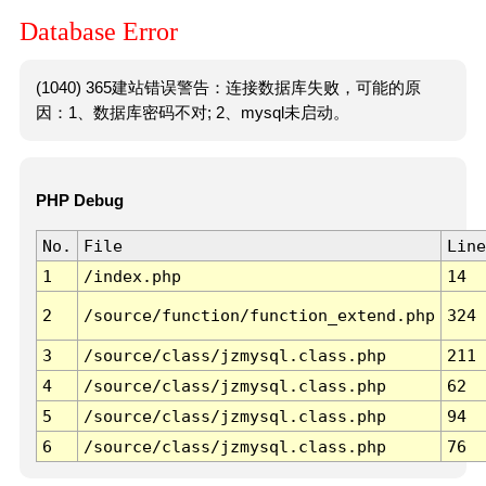
Database Error
(1040) 365建站错误警告：连接数据库失败，可能的原
因：1、数据库密码不对; 2、mysql未启动。
PHP Debug
No.
File
Line
1
/index.php
14
2
/source/function/function_extend.php
324
3
/source/class/jzmysql.class.php
211
4
/source/class/jzmysql.class.php
62
5
/source/class/jzmysql.class.php
94
6
/source/class/jzmysql.class.php
76