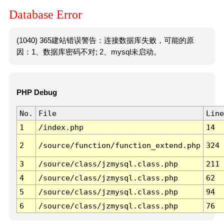
Database Error
(1040) 365建站错误警告：连接数据库失败，可能的原
因：1、数据库密码不对; 2、mysql未启动。
PHP Debug
No.
File
Line
1
/index.php
14
2
/source/function/function_extend.php
324
3
/source/class/jzmysql.class.php
211
4
/source/class/jzmysql.class.php
62
5
/source/class/jzmysql.class.php
94
6
/source/class/jzmysql.class.php
76