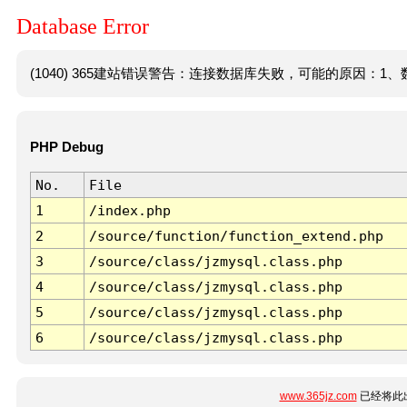
Database Error
(1040) 365建站错误警告：连接数据库失败，可能的原因：1、数
PHP Debug
No.
File
1
/index.php
2
/source/function/function_extend.php
3
/source/class/jzmysql.class.php
4
/source/class/jzmysql.class.php
5
/source/class/jzmysql.class.php
6
/source/class/jzmysql.class.php
www.365jz.com
已经将此