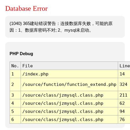
Database Error
(1040) 365建站错误警告：连接数据库失败，可能的原
因：1、数据库密码不对; 2、mysql未启动。
PHP Debug
No.
File
Line
1
/index.php
14
2
/source/function/function_extend.php
324
3
/source/class/jzmysql.class.php
211
4
/source/class/jzmysql.class.php
62
5
/source/class/jzmysql.class.php
94
6
/source/class/jzmysql.class.php
76