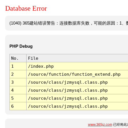
Database Error
(1040) 365建站错误警告：连接数据库失败，可能的原因：1、数
PHP Debug
No.
File
1
/index.php
2
/source/function/function_extend.php
3
/source/class/jzmysql.class.php
4
/source/class/jzmysql.class.php
5
/source/class/jzmysql.class.php
6
/source/class/jzmysql.class.php
www.365jz.com
已经将此