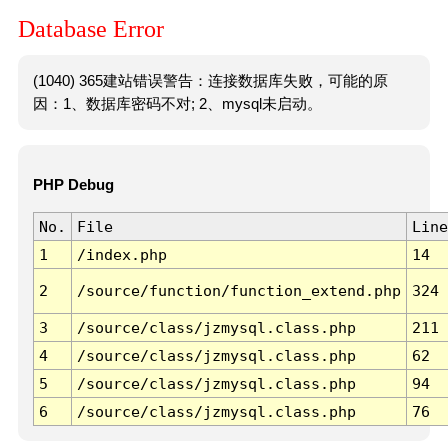
Database Error
(1040) 365建站错误警告：连接数据库失败，可能的原
因：1、数据库密码不对; 2、mysql未启动。
PHP Debug
No.
File
Line
1
/index.php
14
2
/source/function/function_extend.php
324
3
/source/class/jzmysql.class.php
211
4
/source/class/jzmysql.class.php
62
5
/source/class/jzmysql.class.php
94
6
/source/class/jzmysql.class.php
76