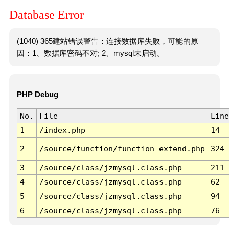
Database Error
(1040) 365建站错误警告：连接数据库失败，可能的原
因：1、数据库密码不对; 2、mysql未启动。
PHP Debug
No.
File
Line
1
/index.php
14
2
/source/function/function_extend.php
324
3
/source/class/jzmysql.class.php
211
4
/source/class/jzmysql.class.php
62
5
/source/class/jzmysql.class.php
94
6
/source/class/jzmysql.class.php
76