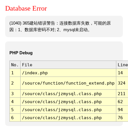
Database Error
(1040) 365建站错误警告：连接数据库失败，可能的原
因：1、数据库密码不对; 2、mysql未启动。
PHP Debug
No.
File
Line
1
/index.php
14
2
/source/function/function_extend.php
324
3
/source/class/jzmysql.class.php
211
4
/source/class/jzmysql.class.php
62
5
/source/class/jzmysql.class.php
94
6
/source/class/jzmysql.class.php
76