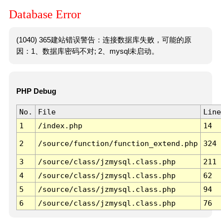
Database Error
(1040) 365建站错误警告：连接数据库失败，可能的原
因：1、数据库密码不对; 2、mysql未启动。
PHP Debug
No.
File
Line
1
/index.php
14
2
/source/function/function_extend.php
324
3
/source/class/jzmysql.class.php
211
4
/source/class/jzmysql.class.php
62
5
/source/class/jzmysql.class.php
94
6
/source/class/jzmysql.class.php
76