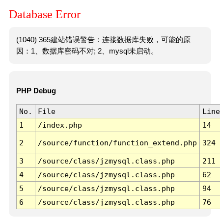
Database Error
(1040) 365建站错误警告：连接数据库失败，可能的原
因：1、数据库密码不对; 2、mysql未启动。
PHP Debug
No.
File
Line
1
/index.php
14
2
/source/function/function_extend.php
324
3
/source/class/jzmysql.class.php
211
4
/source/class/jzmysql.class.php
62
5
/source/class/jzmysql.class.php
94
6
/source/class/jzmysql.class.php
76