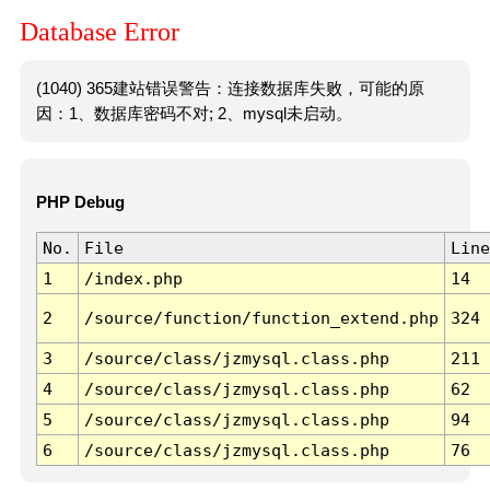
Database Error
(1040) 365建站错误警告：连接数据库失败，可能的原
因：1、数据库密码不对; 2、mysql未启动。
PHP Debug
No.
File
Line
1
/index.php
14
2
/source/function/function_extend.php
324
3
/source/class/jzmysql.class.php
211
4
/source/class/jzmysql.class.php
62
5
/source/class/jzmysql.class.php
94
6
/source/class/jzmysql.class.php
76