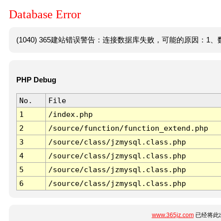
Database Error
(1040) 365建站错误警告：连接数据库失败，可能的原因：1、数
PHP Debug
No.
File
1
/index.php
2
/source/function/function_extend.php
3
/source/class/jzmysql.class.php
4
/source/class/jzmysql.class.php
5
/source/class/jzmysql.class.php
6
/source/class/jzmysql.class.php
www.365jz.com
已经将此