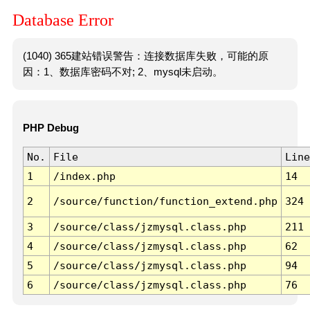
Database Error
(1040) 365建站错误警告：连接数据库失败，可能的原
因：1、数据库密码不对; 2、mysql未启动。
PHP Debug
No.
File
Line
1
/index.php
14
2
/source/function/function_extend.php
324
3
/source/class/jzmysql.class.php
211
4
/source/class/jzmysql.class.php
62
5
/source/class/jzmysql.class.php
94
6
/source/class/jzmysql.class.php
76