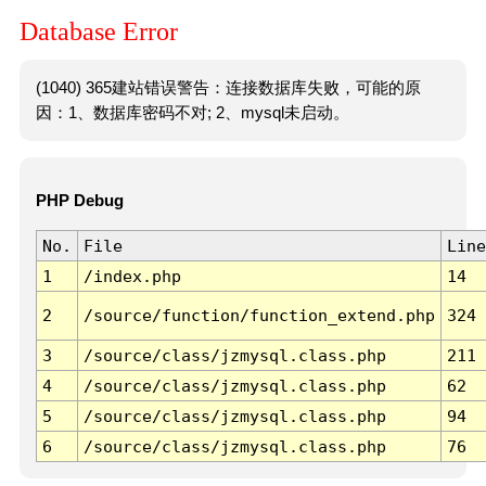
Database Error
(1040) 365建站错误警告：连接数据库失败，可能的原
因：1、数据库密码不对; 2、mysql未启动。
PHP Debug
No.
File
Line
1
/index.php
14
2
/source/function/function_extend.php
324
3
/source/class/jzmysql.class.php
211
4
/source/class/jzmysql.class.php
62
5
/source/class/jzmysql.class.php
94
6
/source/class/jzmysql.class.php
76