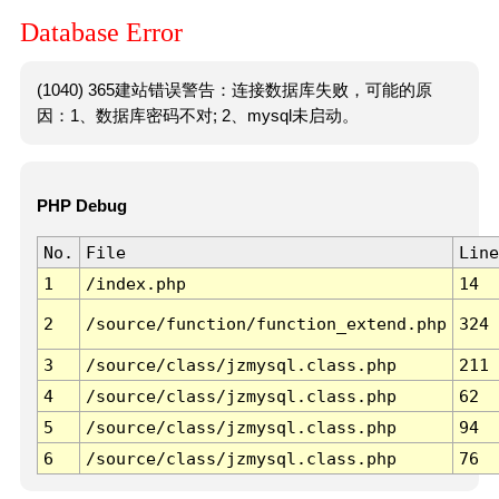
Database Error
(1040) 365建站错误警告：连接数据库失败，可能的原
因：1、数据库密码不对; 2、mysql未启动。
PHP Debug
No.
File
Line
1
/index.php
14
2
/source/function/function_extend.php
324
3
/source/class/jzmysql.class.php
211
4
/source/class/jzmysql.class.php
62
5
/source/class/jzmysql.class.php
94
6
/source/class/jzmysql.class.php
76